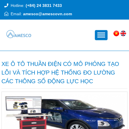
Hotline:
(+84) 24 3831 7433
Email:
amesco@amescovn.com
TRANG CHỦ
XE Ô TÔ THUẦN ĐIỆN CÓ MÔ PHỎNG TẠO
LỖI VÀ TÍCH HỢP HỆ THỐNG ĐO LƯỜNG
CÁC THÔNG SỐ ĐỘNG LỰC HỌC