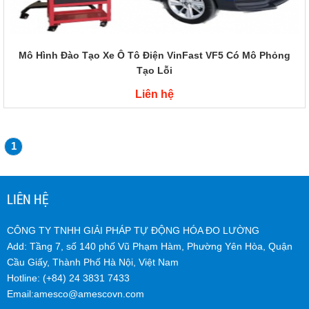
Mô Hình Đào Tạo Xe Ô Tô Điện VinFast VF5 Có Mô Phỏng
Tạo Lỗi
Liên hệ
1
LIÊN HỆ
CÔNG TY TNHH GIẢI PHÁP TỰ ĐỘNG HÓA ĐO LƯỜNG
Add: Tầng 7, số 140 phố Vũ Phạm Hàm, Phường Yên Hòa, Quận
Cầu Giấy, Thành Phố Hà Nội, Việt Nam
Hotline: (+84) 24 3831 7433
Email:
amesco@amescovn.com