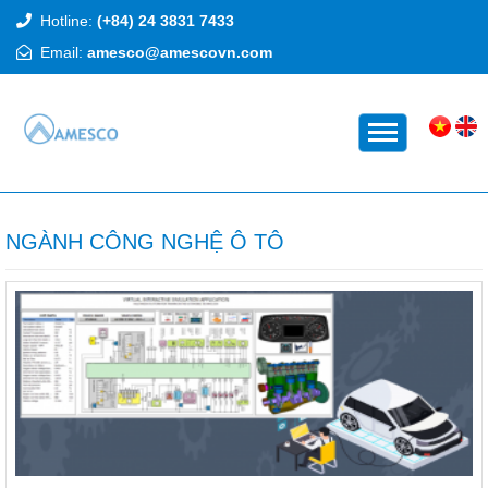
Hotline:
(+84) 24 3831 7433
Email:
amesco@amescovn.com
TRANG CHỦ
NGÀNH CÔNG NGHỆ Ô TÔ